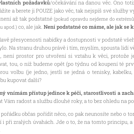
vlastních požadavků
/očekávání na danou věc. Ono tot
ážíte a berete ji POUZE jako věc, tak nejspíš své služby vy
 není až tak podstatné
(pokud opravdu nejdeme do extrémů n
co, ale jak.
Není podstatné co máme, ale jak se
u apod.)
lavě přesycenosti nabídky a dostupnosti v podstatě vše
lo. Na stranu druhou právě i tím, myslím, spousta lidí vě
 není prostor pro utvoření si vztahu k věci, protože je
at, tou, o níž budeme opět (po týdnu od koupení té prv
ou volbu (je jedno, jestli se jedná o tenisky, kabelku, 
u kupovat další?
ný vnímám přístup jedince k péči, starostlivosti a za
at Vám radost a službu dlouhé roky, a to bez ohledu na po
v pořádku občas pořídit něco, co pak neunosíte nebo o tom
jí i při zralých úvahách. Jde o to, že na tomto principu,
.