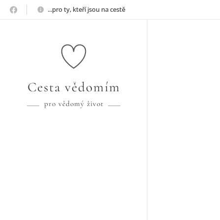
...pro ty, kteří jsou na cestě
Cesta
vědomím
pro vědomý život