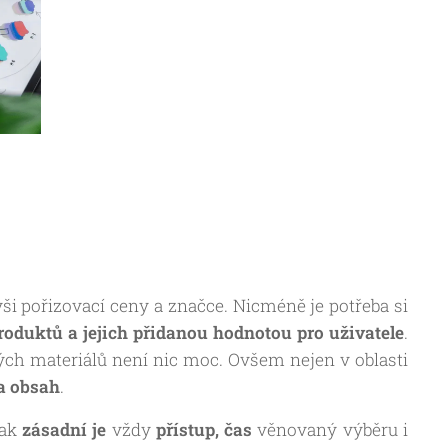
Í
ši pořizovací ceny a značce. Nicméně je potřeba si
roduktů a jejich přidanou hodnotou pro uživatele
.
tých materiálů není nic moc. Ovšem nejen v oblasti
za obsah
.
šak
zásadní je
vždy
přístup,
čas
věnovaný výběru i