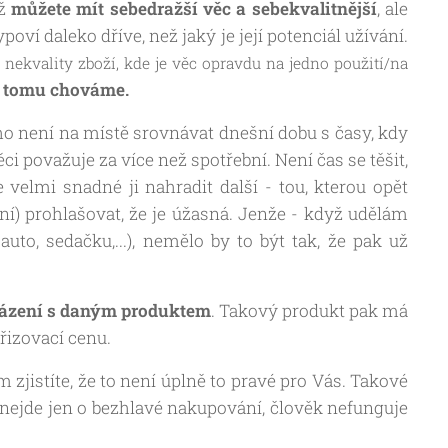
iž
můžete mít sebedražší věc a sebekvalitnější
, ale
poví daleko dříve, než jaký je její potenciál užívání.
ekvality zboží, kde je věc opravdu na jedno použití/na
 k tomu chováme.
ho není na místě srovnávat dnešní dobu s časy, kdy
ci považuje za více než spotřební. Není čas se těšit,
 velmi snadné ji nahradit další - tou, kterou opět
ní) prohlašovat, že je úžasná. Jenže - když udělám
auto, sedačku,...), nemělo by to být tak, že pak už
cházení s daným produktem
. Takový produkt pak má
řizovací cenu.
 zjistíte, že to není úplně to pravé pro Vás. Takové
 a nejde jen o bezhlavé nakupování, člověk nefunguje