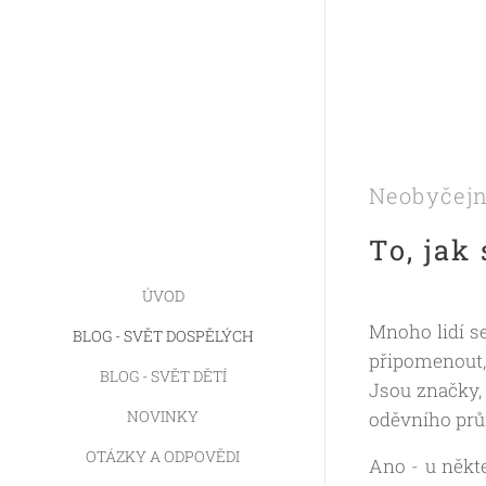
Neobyčejně
To, ja
ÚVOD
Mnoho lidí se
BLOG - SVĚT DOSPĚLÝCH
připomenout
BLOG - SVĚT DĚTÍ
Jsou značky, 
NOVINKY
oděvního prů
OTÁZKY A ODPOVĚDI
Ano - u někte