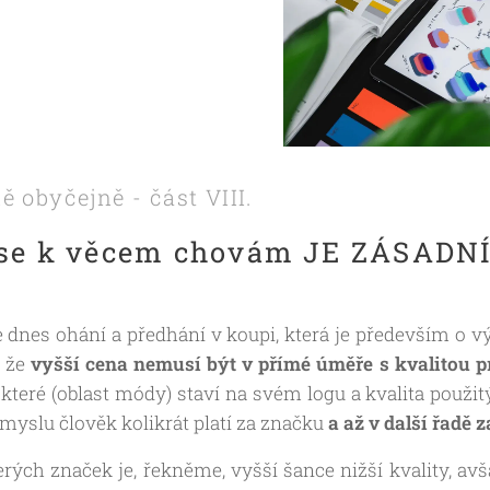
 obyčejně - část VIII.
k se k věcem chovám JE ZÁSADN
 dnes ohání a předhání v koupi, která je především o vý
, že
vyšší cena nemusí být v přímé úměře s kvalitou p
které (oblast módy) staví na svém logu a kvalita použi
myslu člověk kolikrát platí za značku
a až v další řadě 
rých značek je, řekněme, vyšší šance nižší kvality, av