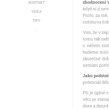
zhodnocení 
KONTAKT
když si jí nev
VIDEA
Proto, za mě,
TIPY
ozdobu/na fotk
...
Vím, že v záp
tomu tak neby
o něčem snít,
budeme milov
skutečně dobr
nemám potřeb
Jako podstat
potenciál děl
PS: je úplně 
věci se stáva
dnes a denně