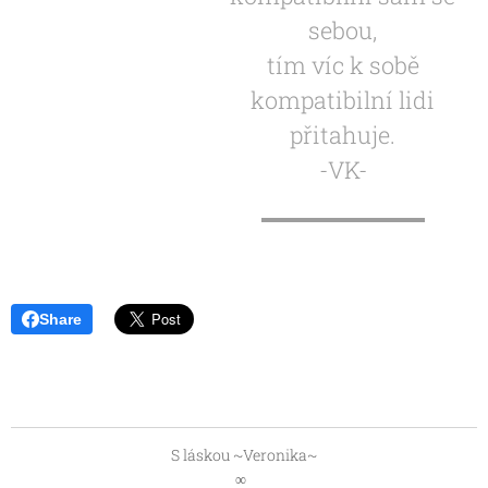
sebou,
tím víc k sobě
kompatibilní lidi
přitahuje.
-VK-
Share
S láskou ~Veronika~
∞