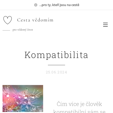
...pro ty, kteří jsou na cestě
Cesta
vědomím
pro vědomý život
Kompatibilita
25.06.2024
Čím více je člověk
kompatibilní sám se