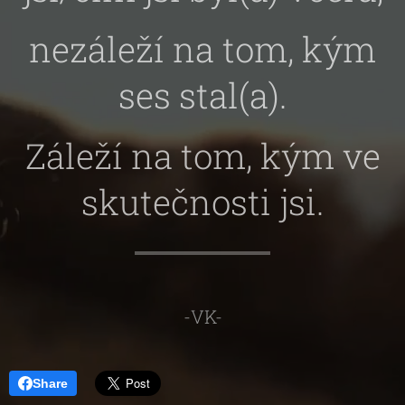
nezáleží na tom, kým
ses stal(a).
Záleží na tom, kým ve
skutečnosti jsi.
-VK-
Share