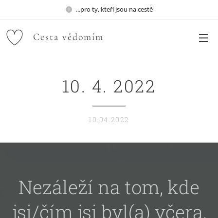
...pro ty, kteří jsou na cestě
Cesta
vědomím
10. 4. 2022
10.04.2022
Nezáleží na tom, kde
jsi/čím jsi byl(a) včera,