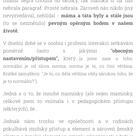
mladší ségra chodila do školky, tak mamka si na nás
nebrala paragraf. Prostě nebrala. Zároveň nás nikdo jiný
nevyzvedával, nehlídal -
máma a táta byly a stále jsou
(to se nezměnilo)
pevným opěrným bodem v našem
životě.
V dnešní době se v osobní i profesní interakci setkávám
poměrně často s jakýmsi
"obecným
nastavením/přístupem",
který...
(a
jsme zase u toho:
normální je od slova norma; norma je to, co činí většina.
Krátké zamyšlení: "Je to, co dělá většina vždy zárukou toho, že
je to normální?").
Jedná s o to, že mnohé maminky (ale nejen maminky,
celkově jsem to vnímala i v pedagogickém přístupu
některých), že...
Jednak nám trochu ve společnosti a v rodinách
pokulhává mužský přístup a element a zároveň ženský