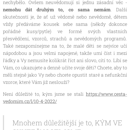
nechybělo. Ovšem neuvědomují si jednu zásadní věc -
nemohu dát druhým to, co sama nemám
. Další
skutečností je, že ať už vědomě nebo nevědomě, dětem
vždy předáváme kousek sebe sama (někdy dokonce
pořádné kusy/pytle) ve formě svých vlastních
přesvědčení, vzorců, strachů a nevědomých programů.
Také nezapomínejme na to, že malé děti se nejvíce učí
nápodobou a jsou velmi napojené, takže umí číst i mezi
řádky a Vy nemusíte kolikrát říct ani slovo, cítí to. Líbí se
Vám, co ukazujete a denně učíte svoje děti? Chcete, aby to
měli stejně jako Vy nebo chcete opustit staré a nefunkční
vzorce, které Vám již neslouží?
Není důležité to, kým jsme se stali
https://www.cesta-
vedomim.cz/l/10-4-2022/
Mnohem důležitější je to, KÝM VE