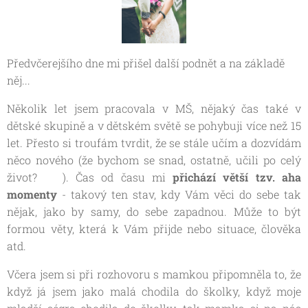
Předvčerejšího dne mi přišel další podnět a na základě
něj...
Několik let jsem pracovala v MŠ, nějaký čas také v
dětské skupině a v dětském světě se pohybuji více než 15
let. Přesto si troufám tvrdit, že se stále učím a dozvídám
něco nového (že bychom se snad, ostatně, učili po celý
život? 😊). Čas od času mi
přichází větší tzv. aha
momenty
- takový ten stav, kdy Vám věci do sebe tak
nějak, jako by samy, do sebe zapadnou. Může to být
formou věty, která k Vám přijde nebo situace, člověka
atd.
Včera jsem si při rozhovoru s mamkou připomněla to, že
když já jsem jako malá chodila do školky, když moje