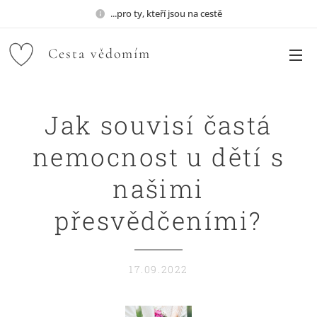
...pro ty, kteří jsou na cestě
Cesta
vědomím
Jak souvisí častá
nemocnost u dětí s
našimi
přesvědčeními?
17.09.2022