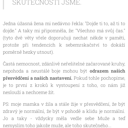
SKUTEČNOSTI JSME.
Jedna úžasná žena mi nedávno řekla: "Dojde ti to, až ti to
dojde." A taky mi připomněla, že: "Všechno má svůj čas."
(tyto dvě věty vřele doporučuji nechat někde v paměti,
protože při tendencích k sebemrskačství to dokáží
poměrně hezky utnout).
Častá nemocnost, zdánlivě neřešitelné začarované kruhy,
nepohoda a neustálé boje mohou být
odrazem našich
přesvědčení a našich nastavení.
Pokud tohle pochopíme,
je to první z kroků k vystoupení z toho, co nám již
neslouží a nechceme žít.
PS: moje mamka v žila a stále žije v přesvědčení, že být
zdravý je normální, že být v pohodě a klidu je normální.
Jo a taky - vždycky měla vedle sebe Muže a teď
nemyslím toho jakože muže, ale toho skutečného...