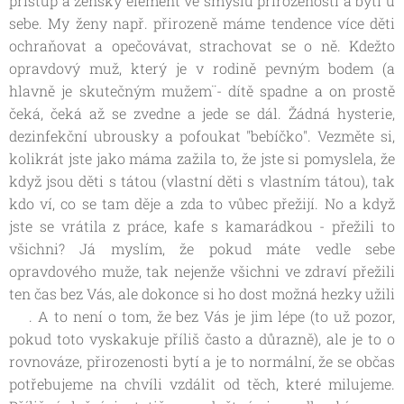
přístup a ženský element ve smyslu přirozenosti a bytí u
sebe. My ženy např. přirozeně máme tendence více děti
ochraňovat a opečovávat, strachovat se o ně. Kdežto
opravdový muž, který je v rodině pevným bodem (a
hlavně je skutečným mužem¨- dítě spadne a on prostě
čeká, čeká až se zvedne a jede se dál. Žádná hysterie,
dezinfekční ubrousky a pofoukat "bebíčko". Vezměte si,
kolikrát jste jako máma zažila to, že jste si pomyslela, že
když jsou děti s tátou (vlastní děti s vlastním tátou), tak
kdo ví, co se tam děje a zda to vůbec přežijí. No a když
jste se vrátila z práce, kafe s kamarádkou - přežili to
všichni? Já myslím, že pokud máte vedle sebe
opravdového muže, tak nejenže všichni ve zdraví přežili
ten čas bez Vás, ale dokonce si ho dost možná hezky užili
😊. A to není o tom, že bez Vás je jim lépe (to už pozor,
pokud toto vyskakuje příliš často a důrazně), ale je to o
rovnováze, přirozenosti bytí a je to normální, že se občas
potřebujeme na chvíli vzdálit od těch, které milujeme.