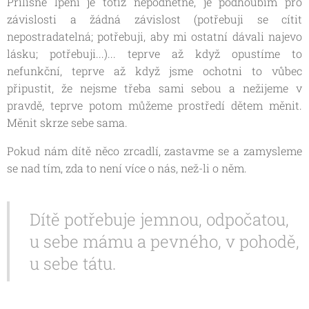
Přílišné lpění je totiž nepodnětné, je podhoubím pro
závislosti a žádná závislost (potřebuji se cítit
nepostradatelná; potřebuji, aby mi ostatní dávali najevo
lásku; potřebuji...)... teprve až když opustíme to
nefunkční, teprve až když jsme ochotni to vůbec
připustit, že nejsme třeba sami sebou a nežijeme v
pravdě, teprve potom můžeme prostředí dětem měnit.
Měnit skrze sebe sama.
Pokud nám dítě něco zrcadlí, zastavme se a zamysleme
se nad tím, zda to není více o nás, než-li o něm.
Dítě potřebuje jemnou, odpočatou,
u sebe mámu a pevného, v pohodě,
u sebe tátu.