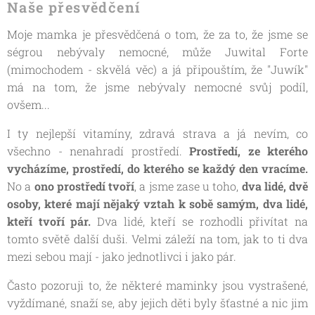
Naše přesvědčení
Moje mamka je přesvědčená o tom, že za to, že jsme se
ségrou nebývaly nemocné, může Juwital Forte
(mimochodem - skvělá věc) a já připouštím, že "Juwík"
má na tom, že jsme nebývaly nemocné svůj podíl,
ovšem...
I ty nejlepší vitamíny, zdravá strava a já nevím, co
všechno - nenahradí prostředí.
Prostředí, ze kterého
vycházíme, prostředí, do kterého se každý den vracíme.
No a
ono prostředí tvoří
, a jsme zase u toho,
dva lidé, dvě
osoby, které mají nějaký vztah k sobě samým, dva lidé,
kteří tvoří pár.
Dva lidé, kteří se rozhodli přivítat na
tomto světě další duši. Velmi záleží na tom, jak to ti dva
mezi sebou mají - jako jednotlivci i jako pár.
Často pozoruji to, že některé maminky jsou vystrašené,
vyždímané, snaží se, aby jejich děti byly šťastné a nic jim