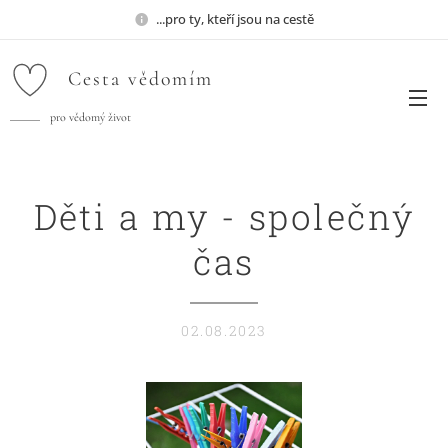
...pro ty, kteří jsou na cestě
Cesta
vědomím
pro vědomý život
Děti a my - společný
čas
02.08.2023